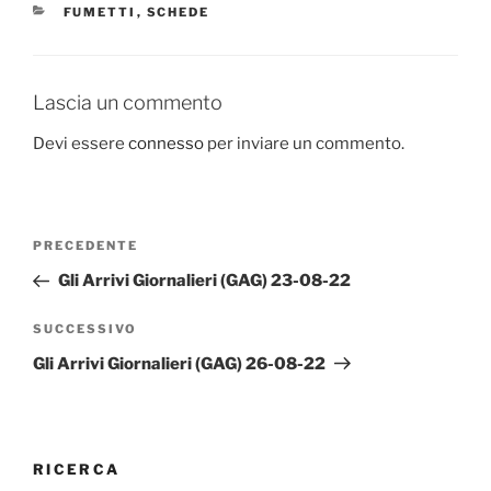
CATEGORIE
FUMETTI
,
SCHEDE
Lascia un commento
Devi essere
connesso
per inviare un commento.
Navigazione
Articolo
PRECEDENTE
articoli
precedente:
Gli Arrivi Giornalieri (GAG) 23-08-22
Articolo
SUCCESSIVO
successivo
Gli Arrivi Giornalieri (GAG) 26-08-22
RICERCA