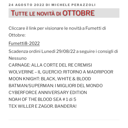
PUBBLICATO
24 AGOSTO 2022
DI
MICHELE PERAZZOLI
IL
Tutte le novità di OTTOBRE
Cliccare il link per visionare le novità a Fumetti di
Ottobre:
Fumetti8-2022
Scadenza ordini Lunedì 29/08/22 a seguire i consigli di
Nessuno
CARNAGE: ALLA CORTE DEL RE CREMISI
WOLVERINE – IL GUERCIO: RITORNO A MADRIPOOR
MOON KNIGHT: BLACK, WHITE & BLOOD
BATMAN/SUPERMAN: I MIGLIORI DEL MONDO
CYBERFORCE ANNIVERSARY EDITION
NOAH OF THE BLOOD SEA # 1 di 5
TEX WILLER E ZAGOR. BANDERA!