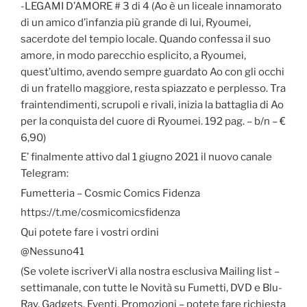
-LEGAMI D’AMORE # 3 di 4 (Ao è un liceale innamorato
di un amico d’infanzia più grande di lui, Ryoumei,
sacerdote del tempio locale. Quando confessa il suo
amore, in modo parecchio esplicito, a Ryoumei,
quest’ultimo, avendo sempre guardato Ao con gli occhi
di un fratello maggiore, resta spiazzato e perplesso. Tra
fraintendimenti, scrupoli e rivali, inizia la battaglia di Ao
per la conquista del cuore di Ryoumei. 192 pag. – b/n – €
6,90)
E’ finalmente attivo dal 1 giugno 2021 il nuovo canale
Telegram:
Fumetteria – Cosmic Comics Fidenza
https://t.me/cosmicomicsfidenza
Qui potete fare i vostri ordini
@Nessuno41
(Se volete iscriverVi alla nostra esclusiva Mailing list –
settimanale, con tutte le Novità su Fumetti, DVD e Blu-
Ray, Gadgets, Eventi, Promozioni – potete fare richiesta