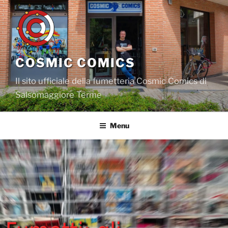
Salta
al
contenuto
COSMIC COMICS
Il sito ufficiale della fumetteria Cosmic Comics di
Salsomaggiore Terme
Menu