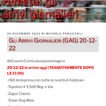
PUBBLICATO
20 DICEMBRE 2022
DI
MICHELE PERAZZOLI
IL
Gli Arrivi Giornalieri (GAG) 20-12-
22
#ilCosmicComicsèunpostomagico
20/12/22 in arrivo oggi (TASSATIVAMENTE DOPO
LE 17,00)
-l’AD Anteprima con tutte le novità di Febbraio
-Topolino # 3.500 Reg. e Var.
-Zagor Classic
-Dylan Dog Maxi