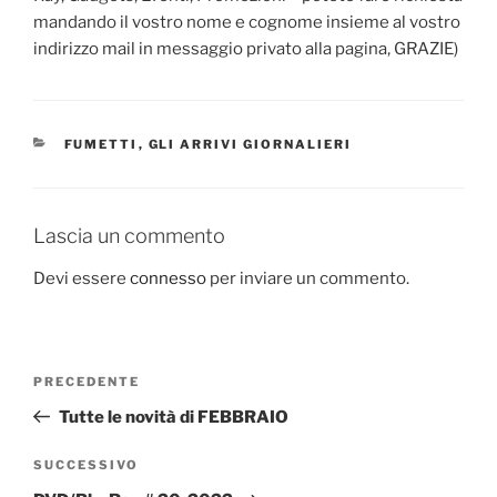
mandando il vostro nome e cognome insieme al vostro
indirizzo mail in messaggio privato alla pagina, GRAZIE)
CATEGORIE
FUMETTI
,
GLI ARRIVI GIORNALIERI
Lascia un commento
Devi essere
connesso
per inviare un commento.
Navigazione
Articolo
PRECEDENTE
articoli
precedente:
Tutte le novità di FEBBRAIO
Articolo
SUCCESSIVO
successivo