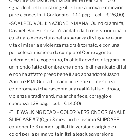
Creature fantastiche, ma talmente reali che il loro
sguardo diretto costringe il lettore a provare emozioni
pure e ancestrali. Cartonato – 144 pag. – col. – € 26,00)
-SCALPED VOL. 1: NAZIONE INDIANA (Quindici anni fa,
Dashiell Bad Horse se n’è andato dalla riserva indiana in
cui è nato e cresciuto nella speranza di sfuggire a una
vita di miseria e violenza ma ora è tornato, e con una
pericolosa missione da compiere! Come agente
federale sotto copertura, Dashiell dovrà reintegrarsi in
un mondo fatto di ombre che non si è dimenticato di lui
e non ha affatto preso bene il suo abbandono! Jason
Aaron e R.M. Guéra firmano una serie crime senza
compromessi che racconta una realtà fatta di droga,
violenza e tradimenti, ma anche fede, coraggio e
speranza! 128 pag. – col. – € 14,00)
-THE WALKING DEAD – COLOR: VERSIONE ORIGINALE
SLIPCASE # 7 (Ogni 3 mesi un bellissimo SLIPCASE
contenente 6 numeri spillati in versione originale a
colori per la prima volta in Italia (esclusa versione