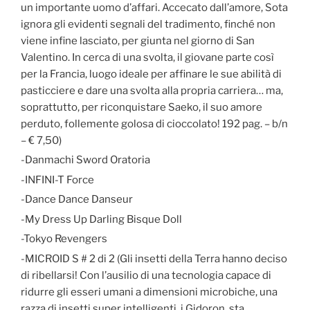
un importante uomo d’affari. Accecato dall’amore, Sota
ignora gli evidenti segnali del tradimento, finché non
viene infine lasciato, per giunta nel giorno di San
Valentino. In cerca di una svolta, il giovane parte così
per la Francia, luogo ideale per affinare le sue abilità di
pasticciere e dare una svolta alla propria carriera… ma,
soprattutto, per riconquistare Saeko, il suo amore
perduto, follemente golosa di cioccolato! 192 pag. – b/n
– € 7,50)
-Danmachi Sword Oratoria
-INFINI-T Force
-Dance Dance Danseur
-My Dress Up Darling Bisque Doll
-Tokyo Revengers
-MICROID S # 2 di 2 (Gli insetti della Terra hanno deciso
di ribellarsi! Con l’ausilio di una tecnologia capace di
ridurre gli esseri umani a dimensioni microbiche, una
razza di insetti super intelligenti, i Gidoron, sta