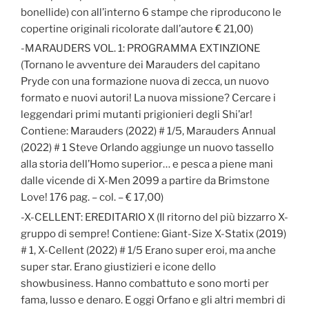
bonellide) con all’interno 6 stampe che riproducono le
copertine originali ricolorate dall’autore € 21,00)
-MARAUDERS VOL. 1: PROGRAMMA EXTINZIONE
(Tornano le avventure dei Marauders del capitano
Pryde con una formazione nuova di zecca, un nuovo
formato e nuovi autori! La nuova missione? Cercare i
leggendari primi mutanti prigionieri degli Shi’ar!
Contiene: Marauders (2022) # 1/5, Marauders Annual
(2022) # 1 Steve Orlando aggiunge un nuovo tassello
alla storia dell’Homo superior… e pesca a piene mani
dalle vicende di X-Men 2099 a partire da Brimstone
Love! 176 pag. – col. – € 17,00)
-X-CELLENT: EREDITARIO X (Il ritorno del più bizzarro X-
gruppo di sempre! Contiene: Giant-Size X-Statix (2019)
# 1, X-Cellent (2022) # 1/5 Erano super eroi, ma anche
super star. Erano giustizieri e icone dello
showbusiness. Hanno combattuto e sono morti per
fama, lusso e denaro. E oggi Orfano e gli altri membri di