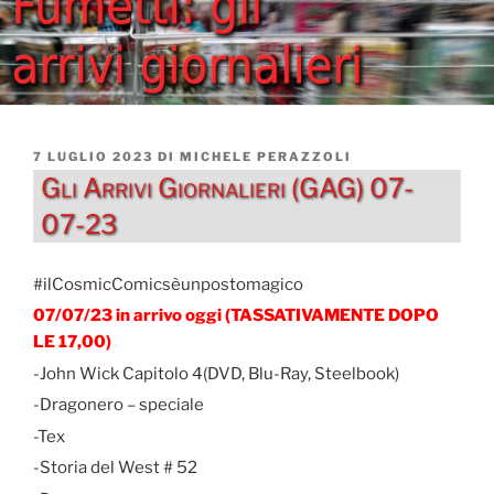
PUBBLICATO
7 LUGLIO 2023
DI
MICHELE PERAZZOLI
IL
Gli Arrivi Giornalieri (GAG) 07-
07-23
#ilCosmicComicsèunpostomagico
07/07/23 in arrivo oggi (TASSATIVAMENTE DOPO
LE 17,00)
-John Wick Capitolo 4(DVD, Blu-Ray, Steelbook)
-Dragonero – speciale
-Tex
-Storia del West # 52