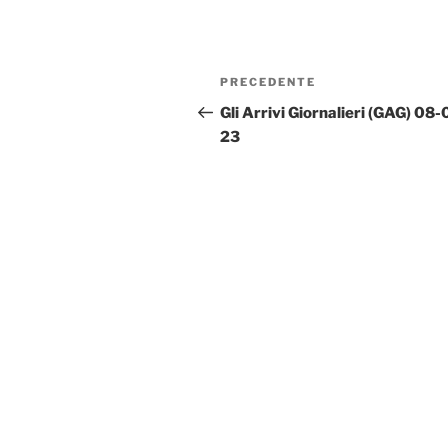
Navigazione
Articolo
PRECEDENTE
articoli
precedente:
Gli Arrivi Giornalieri (GAG) 08-
23