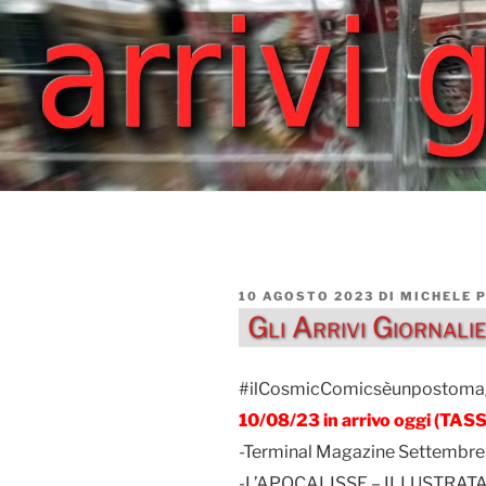
PUBBLICATO
10 AGOSTO 2023
DI
MICHELE 
IL
Gli Arrivi Giornal
#ilCosmicComicsèunpostoma
10/08/23 in arrivo oggi (T
-Terminal Magazine Settembre
-L’APOCALISSE – ILLUSTRATA 