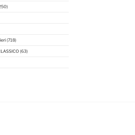
250)
ieri
(718)
l CLASSICO
(63)