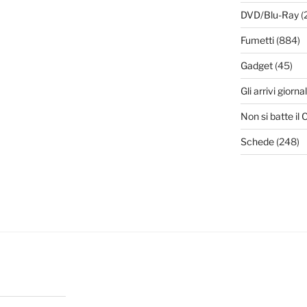
DVD/Blu-Ray
(
Fumetti
(884)
Gadget
(45)
Gli arrivi giornal
Non si batte i
Schede
(248)