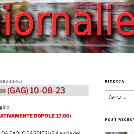
RICERCA
PERAZZOLI
ieri (GAG) 10-08-23
Cerca:
gico
ASSATIVAMENTE DOPO LE 17,00)
POST RECEN
DA PAOLO BARBIERI (Sulla scia del