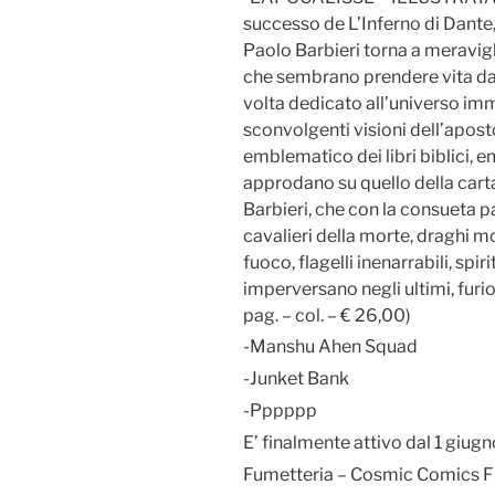
successo de L’Inferno di Dante,
Paolo Barbieri torna a meraviglia
che sembrano prendere vita da
volta dedicato all’universo imm
sconvolgenti visioni dell’apost
emblematico dei libri biblici,
approdano su quello della carta
Barbieri, che con la consueta p
cavalieri della morte, draghi mo
fuoco, flagelli inenarrabili, spi
imperversano negli ultimi, furi
pag. – col. – € 26,00)
-Manshu Ahen Squad
-Junket Bank
-Pppppp
E’ finalmente attivo dal 1 giug
Fumetteria – Cosmic Comics F