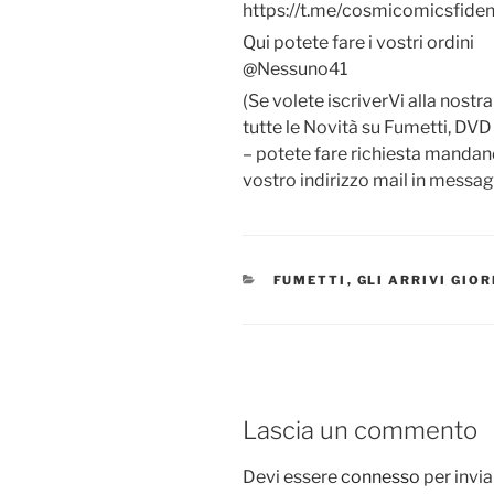
https://t.me/cosmicomicsfide
Qui potete fare i vostri ordini
@Nessuno41
(Se volete iscriverVi alla nostr
tutte le Novità su Fumetti, DVD
– potete fare richiesta manda
vostro indirizzo mail in messag
CATEGORIE
FUMETTI
,
GLI ARRIVI GIO
Lascia un commento
Devi essere
connesso
per invi