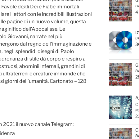
G
 Favole degli Dei e Fiabe immortali
Fu
4
re i lettori con le incredibili illustrazioni
lle pagine di un nuovo volume, questa
aginifico dell’Apocalisse. Le
D
olo Giovanni, narrate nel più
DV
 emergono dal regno dell’immaginazione e
3
, negli splendidi disegni di Paolo
adronanza di stile dà corpo e respiro a
G
struosi, abominii infernali, grandini di
Fu
riti ultraterreni e creature immonde che
2
osi giorni dell’umanità. Cartonato – 128
A
C
No
2
no 2021 il nuovo canale Telegram:
G
idenza
Fu