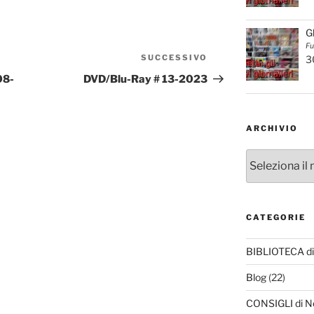
G
Fu
SUCCESSIVO
Articolo
3
successivo
08-
DVD/Blu-Ray # 13-2023
ARCHIVIO
Archivio
CATEGORIE
BIBLIOTECA di
Blog
(22)
CONSIGLI di N