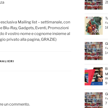
2
nza
T
a esclusiva Mailing list – settimanale, con
Fu
1
 e Blu-Ray, Gadgets, Eventi, Promozioni
ndo il vostro nome e cognome insieme al
gio privato alla pagina, GRAZIE)
G
Fu
1
RNALIERI
B
M
BI
9
G
Fu
7
are un commento.