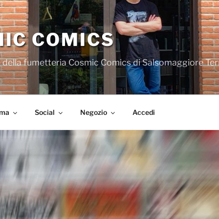
IC COMICS
iale della fumetteria Cosmic Comics di Salsomaggiore Te
ema
Social
Negozio
Accedi