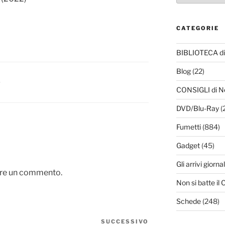
CATEGORIE
BIBLIOTECA di
Blog
(22)
O
CONSIGLI di N
DVD/Blu-Ray
(
Fumetti
(884)
Gadget
(45)
Gli arrivi giornal
are un commento.
Non si batte i
Schede
(248)
SUCCESSIVO
Articolo