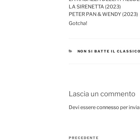
LA SIRENETTA (2023)
PETER PAN & WENDY (2023)
Gotcha!
CATEGORIE
NON SI BATTE IL CLASSIC
Lascia un commento
Devi essere
connesso
per invi
Navigazione
Articolo
PRECEDENTE