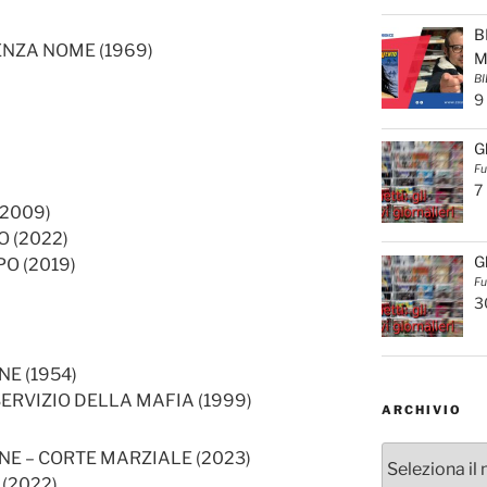
B
ENZA NOME (1969)
M
BI
9
G
Fu
7
2009)
O (2022)
G
O (2019)
Fu
3
E (1954)
ERVIZIO DELLA MAFIA (1999)
ARCHIVIO
Archivio
E – CORTE MARZIALE (2023)
(2022)