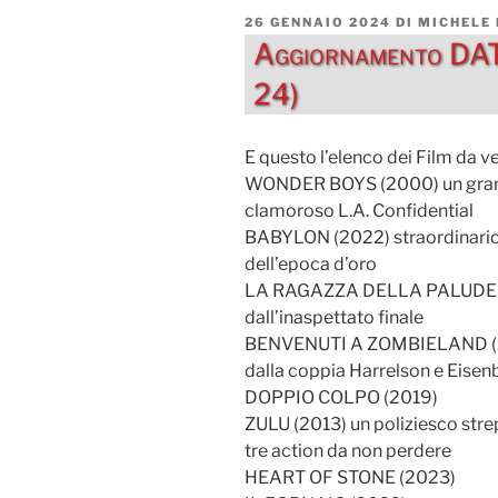
PUBBLICATO
26 GENNAIO 2024
DI
MICHELE
IL
Aggiornamento DAT
24)
E questo l’elenco dei Film da v
WONDER BOYS (2000) un grande
clamoroso L.A. Confidential
BABYLON (2022) straordinario
dell’epoca d’oro
LA RAGAZZA DELLA PALUDE (20
dall’inaspettato finale
BENVENUTI A ZOMBIELAND (200
dalla coppia Harrelson e Eise
DOPPIO COLPO (2019)
ZULU (2013) un poliziesco stre
tre action da non perdere
HEART OF STONE (2023)