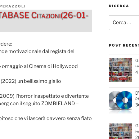
RICERCA
 PERAZZOLI
ABASE Citazioni(26-01-
Cerca:
edere:
POST RECEN
 motivazionale dal regista del
G
 omaggio al Cinema di Hollywood
Fu
4
22) un bellissimo giallo
D
9) l’horror inaspettato e divertente
DV
nberg con il seguito ZOMBIELAND –
3
pitoso che vi lascerà davvero senza fiato
G
Fu
2