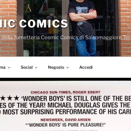
IC COMICS
iale della fumetteria Cosmic Comics di Salsomaggiore Te
ema
Social
Negozio
Accedi