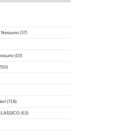
 Nessuno
(37)
essuno
(10)
250)
ieri
(718)
l CLASSICO
(63)