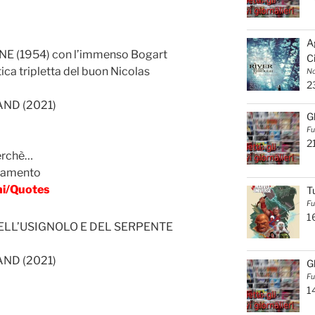
A
 (1954) con l’immenso Bogart
C
ica tripletta del buon Nicolas
No
2
ND (2021)
G
Fu
2
perchè…
namento
ni/Quotes
T
Fu
1
LL’USIGNOLO E DEL SERPENTE
ND (2021)
G
Fu
1