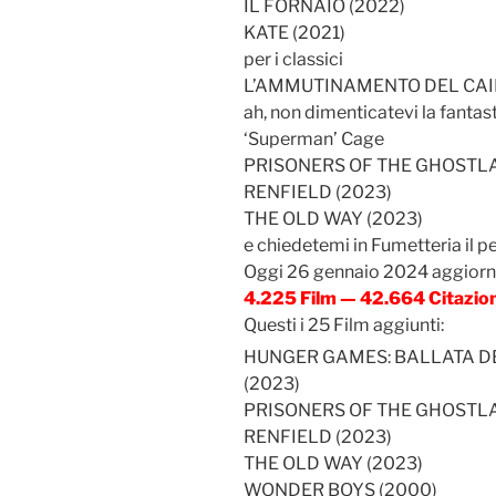
IL FORNAIO (2022)
KATE (2021)
per i classici
L’AMMUTINAMENTO DEL CAINE
ah, non dimenticatevi la fantast
‘Superman’ Cage
PRISONERS OF THE GHOSTLA
RENFIELD (2023)
THE OLD WAY (2023)
e chiedetemi in Fumetteria il 
Oggi 26 gennaio 2024 aggior
4.225 Film — 42.664 Citazio
Questi i 25 Film aggiunti:
HUNGER GAMES: BALLATA DE
(2023)
PRISONERS OF THE GHOSTLA
RENFIELD (2023)
THE OLD WAY (2023)
WONDER BOYS (2000)