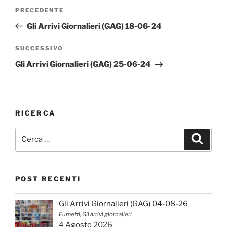
Navigazione
Articolo
PRECEDENTE
articoli
precedente:
Gli Arrivi Giornalieri (GAG) 18-06-24
Articolo
SUCCESSIVO
successivo
Gli Arrivi Giornalieri (GAG) 25-06-24
RICERCA
Cerca:
Cerca
POST RECENTI
Gli Arrivi Giornalieri (GAG) 04-08-26
Fumetti, Gli arrivi giornalieri
4 Agosto 2026