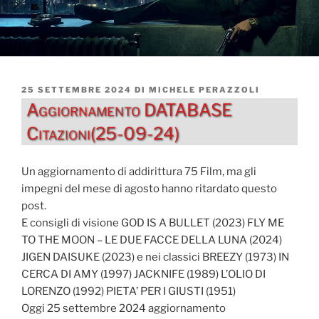
PUBBLICATO
25 SETTEMBRE 2024
DI
MICHELE PERAZZOLI
IL
Aggiornamento DATABASE
Citazioni(25-09-24)
Un aggiornamento di addirittura 75 Film, ma gli
impegni del mese di agosto hanno ritardato questo
post.
E consigli di visione GOD IS A BULLET (2023) FLY ME
TO THE MOON – LE DUE FACCE DELLA LUNA (2024)
JIGEN DAISUKE (2023) e nei classici BREEZY (1973) IN
CERCA DI AMY (1997) JACKNIFE (1989) L’OLIO DI
LORENZO (1992) PIETA’ PER I GIUSTI (1951)
Oggi 25 settembre 2024 aggiornamento