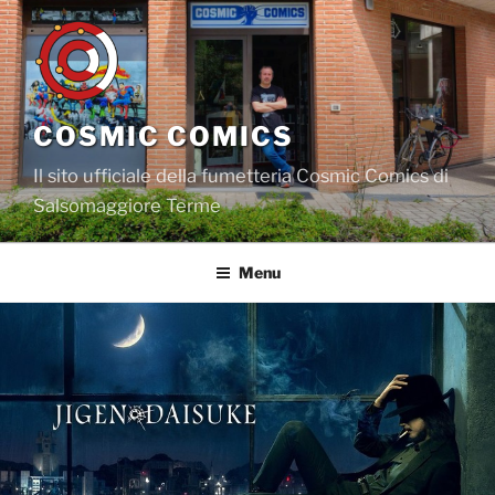
Salta
al
contenuto
COSMIC COMICS
Il sito ufficiale della fumetteria Cosmic Comics di
Salsomaggiore Terme
Menu