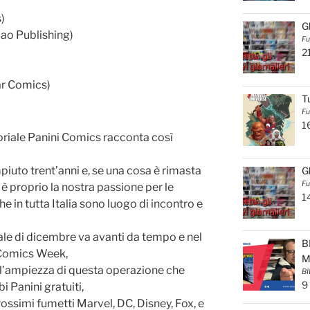
)
G
Bao Publishing)
Fu
2
ar Comics)
T
Fu
1
oriale Panini Comics racconta così
uto trent’anni e, se una cosa è rimasta
G
Fu
 è proprio la nostra passione per le
1
e in tutta Italia sono luogo di incontro e
ale di dicembre va avanti da tempo e nel
B
 Comics Week,
M
e l’ampiezza di questa operazione che
BI
9
bi Panini gratuiti,
rossimi fumetti Marvel, DC, Disney, Fox, e