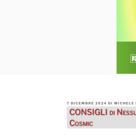
PUBBLICATO
7 DICEMBRE 2024
DI
MICHELE
IL
CONSIGLI di Nessu
Cosmic