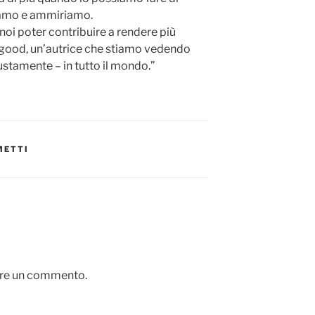
iamo e ammiriamo.
noi poter contribuire a rendere più
good, un’autrice che stiamo vedendo
stamente – in tutto il mondo.”
METTI
are un commento.