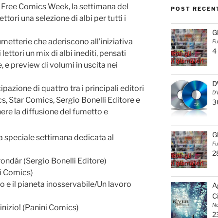
a Free Comics Week, la settimana del
POST RECEN
ttori una selezione di albi per tutti i
G
umetterie che aderiscono all’iniziativa
Fu
4
ettori un mix di albi inediti, pensati
 e preview di volumi in uscita nei
D
pazione di quattro tra i principali editori
DV
ics, Star Comics, Sergio Bonelli Editore e
3
nere la diffusione del fumetto e
G
la speciale settimana dedicata al
Fu
2
ondár (Sergio Bonelli Editore)
i Comics)
 e il pianeta inosservabile/Un lavoro
A
C
No
inizio! (Panini Comics)
2