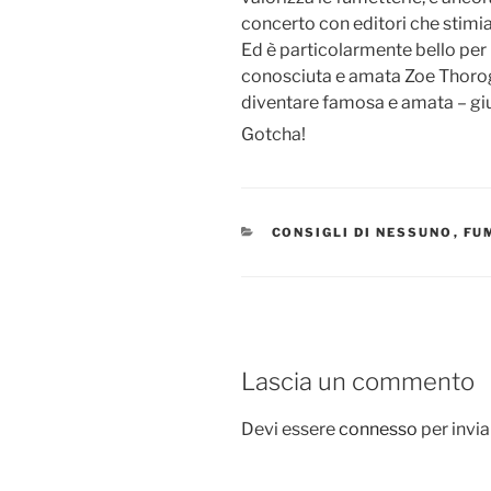
concerto con editori che stim
Ed è particolarmente bello per 
conosciuta e amata Zoe Thoro
diventare famosa e amata – giu
Gotcha!
CATEGORIE
CONSIGLI DI NESSUNO
,
FU
Lascia un commento
Devi essere
connesso
per invi