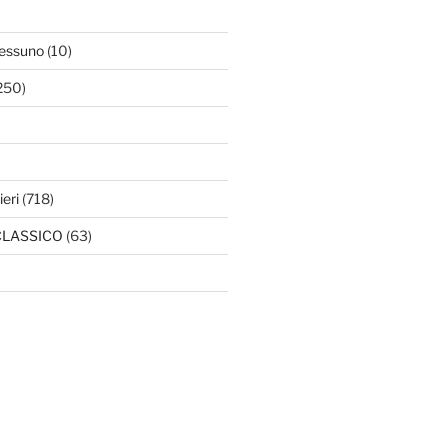
essuno
(10)
250)
ieri
(718)
l CLASSICO
(63)