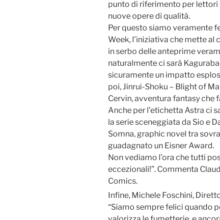
punto di riferimento per lettori
nuove opere di qualità.
Per questo siamo veramente fel
Week, l’iniziativa che mette al
in serbo delle anteprime veram
naturalmente ci sarà Kaguraba
sicuramente un impatto esplosi
poi, Jinrui-Shoku – Blight of Man
Cervin, avventura fantasy che f
Anche per l’etichetta Astra ci
la serie sceneggiata da Sio e Da
Somna, graphic novel tra sovra
guadagnato un Eisner Award.
Non vediamo l’ora che tutti po
eccezionali!”. Commenta Claudia
Comics.
Infine, Michele Foschini, Dirett
“Siamo sempre felici quando po
valorizza le fumetterie, e anco