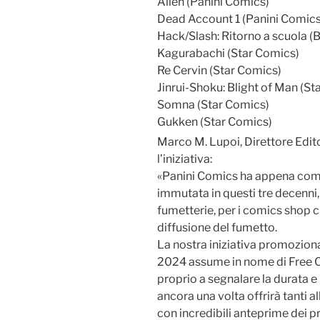
Alien (Panini Comics)
Dead Account 1 (Panini Comics
Hack/Slash: Ritorno a scuola (
Kagurabachi (Star Comics)
Re Cervin (Star Comics)
Jinrui-Shoku: Blight of Man (St
Somna (Star Comics)
Gukken (Star Comics)
Marco M. Lupoi, Direttore Edit
l’iniziativa:
«Panini Comics ha appena compi
immutata in questi tre decenni,
fumetterie, per i comics shop ch
diffusione del fumetto.
La nostra iniziativa promozion
2024 assume in nome di Free
proprio a segnalare la durata 
ancora una volta offrirà tanti al
con incredibili anteprime dei p