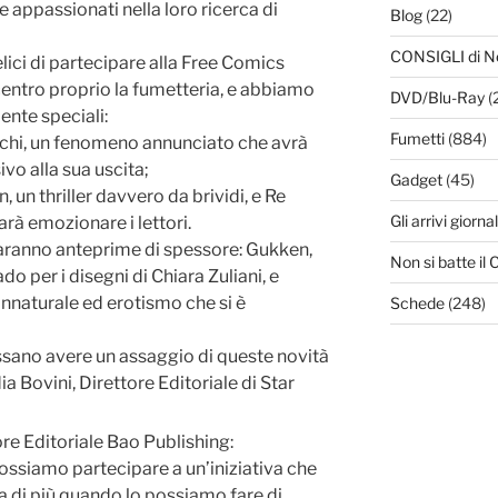
 e appassionati nella loro ricerca di
Blog
(22)
CONSIGLI di N
ici di partecipare alla Free Comics
 centro proprio la fumetteria, e abbiamo
DVD/Blu-Ray
(
ente speciali:
Fumetti
(884)
chi, un fenomeno annunciato che avrà
vo alla sua uscita;
Gadget
(45)
, un thriller davvero da brividi, e Re
Gli arrivi giornal
arà emozionare i lettori.
 saranno anteprime di spessore: Gukken,
Non si batte i
do per i disegni di Chiara Zuliani, e
nnaturale ed erotismo che si è
Schede
(248)
ssano avere un assaggio di queste novità
 Bovini, Direttore Editoriale di Star
ore Editoriale Bao Publishing:
ssiamo partecipare a un’iniziativa che
ra di più quando lo possiamo fare di