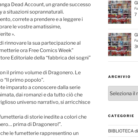
G
 manga Dead Account, un grande successo
Fu
 situazioni soprannaturali.
7
to, correte a prendere e a leggere i
lorare le vostre amatissime,
rite ».
G
Fu
 di rinnovare la sua partecipazione al
3
metterie ora Free Comics Week”
ore Editoriale della “fabbrica dei sogni”
on il primo volume di Dragonero. Le
ARCHIVIO
to “Il primo popolo”.
te imparato a conoscere dalla serie
Archivio
nimata, dai romanzi e da tutto ciò che
glioso universo narrativo, si arricchisce
CATEGORIE
fumetteria di storie inedite a colori che
ero… prima di Dragonero!”.
BIBLIOTECA di
 che le fumetterie rappresentino un