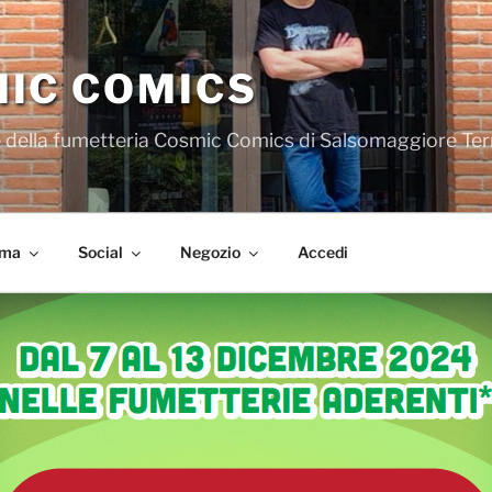
IC COMICS
iale della fumetteria Cosmic Comics di Salsomaggiore Te
ema
Social
Negozio
Accedi