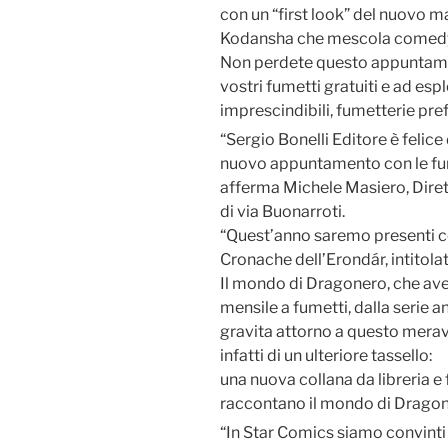
con un “first look” del nuovo
Kodansha che mescola comedy a
Non perdete questo appuntamen
vostri fumetti gratuiti e ad esp
imprescindibili, fumetterie prefe
“Sergio Bonelli Editore è felice
nuovo appuntamento con le fu
afferma Michele Masiero, Dirett
di via Buonarroti.
“Quest’anno saremo presenti c
Cronache dell’Erondár, intitola
Il mondo di Dragonero, che ave
mensile a fumetti, dalla serie a
gravita attorno a questo meravi
infatti di un ulteriore tassello:
una nuova collana da libreria e 
raccontano il mondo di Dragon
“In Star Comics siamo convinti