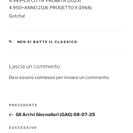
4.949+LA CITTA’ PROIBITA (2025)
4.950+ANNO 2118: PROGETTO X (1968)
Gotcha!
CATEGORIE
NON SI BATTE IL CLASSICO
Lascia un commento
Devi essere
connesso
per inviare un commento.
Navigazione
Articolo
PRECEDENTE
articoli
precedente:
Gli Arrivi Giornalieri (GAG) 08-07-25
Articolo
SUCCESSIVO