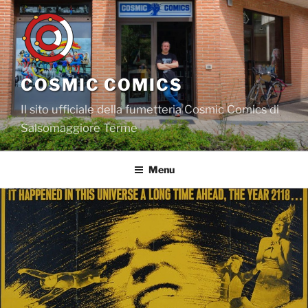
Salta
al
contenuto
COSMIC COMICS
Il sito ufficiale della fumetteria Cosmic Comics di
Salsomaggiore Terme
Menu