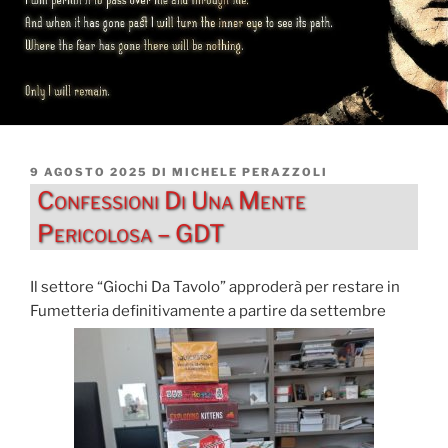
PUBBLICATO
9 AGOSTO 2025
DI
MICHELE PERAZZOLI
IL
Confessioni Di Una Mente
Pericolosa – GDT
Il settore “Giochi Da Tavolo” approderà per restare in
Fumetteria definitivamente a partire da settembre