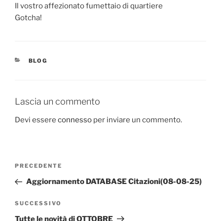
Il vostro affezionato fumettaio di quartiere
Gotcha!
CATEGORIE
BLOG
Lascia un commento
Devi essere
connesso
per inviare un commento.
Navigazione
Articolo
PRECEDENTE
articoli
precedente:
Aggiornamento DATABASE Citazioni(08-08-25)
Articolo
SUCCESSIVO
successivo
Tutte le novità di OTTOBRE