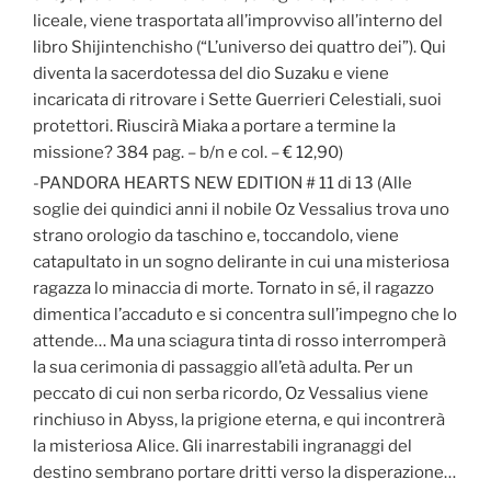
liceale, viene trasportata all’improvviso all’interno del
libro Shijintenchisho (“L’universo dei quattro dei”). Qui
diventa la sacerdotessa del dio Suzaku e viene
incaricata di ritrovare i Sette Guerrieri Celestiali, suoi
protettori. Riuscirà Miaka a portare a termine la
missione? 384 pag. – b/n e col. – € 12,90)
-PANDORA HEARTS NEW EDITION # 11 di 13 (Alle
soglie dei quindici anni il nobile Oz Vessalius trova uno
strano orologio da taschino e, toccandolo, viene
catapultato in un sogno delirante in cui una misteriosa
ragazza lo minaccia di morte. Tornato in sé, il ragazzo
dimentica l’accaduto e si concentra sull’impegno che lo
attende… Ma una sciagura tinta di rosso interromperà
la sua cerimonia di passaggio all’età adulta. Per un
peccato di cui non serba ricordo, Oz Vessalius viene
rinchiuso in Abyss, la prigione eterna, e qui incontrerà
la misteriosa Alice. Gli inarrestabili ingranaggi del
destino sembrano portare dritti verso la disperazione…