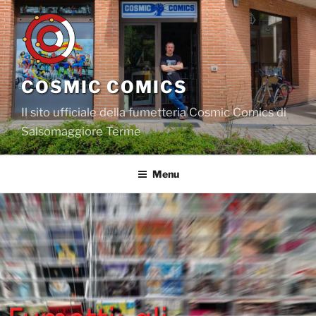
Salta
al
contenuto
COSMIC COMICS
Il sito ufficiale della fumetteria Cosmic Comics di
Salsomaggiore Terme
Menu