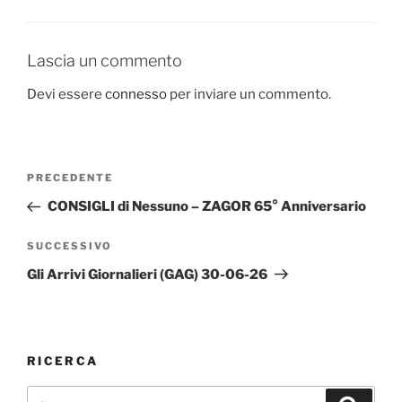
Lascia un commento
Devi essere
connesso
per inviare un commento.
Navigazione
Articolo
PRECEDENTE
articoli
precedente:
CONSIGLI di Nessuno – ZAGOR 65° Anniversario
Articolo
SUCCESSIVO
successivo
Gli Arrivi Giornalieri (GAG) 30-06-26
RICERCA
Cerca:
Cerca