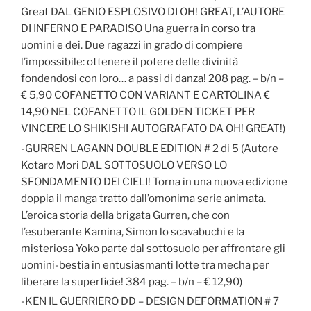
Great DAL GENIO ESPLOSIVO DI OH! GREAT, L’AUTORE
DI INFERNO E PARADISO Una guerra in corso tra
uomini e dei. Due ragazzi in grado di compiere
l’impossibile: ottenere il potere delle divinità
fondendosi con loro… a passi di danza! 208 pag. – b/n –
€ 5,90 COFANETTO CON VARIANT E CARTOLINA €
14,90 NEL COFANETTO IL GOLDEN TICKET PER
VINCERE LO SHIKISHI AUTOGRAFATO DA OH! GREAT!)
-GURREN LAGANN DOUBLE EDITION # 2 di 5 (Autore
Kotaro Mori DAL SOTTOSUOLO VERSO LO
SFONDAMENTO DEI CIELI! Torna in una nuova edizione
doppia il manga tratto dall’omonima serie animata.
L’eroica storia della brigata Gurren, che con
l’esuberante Kamina, Simon lo scavabuchi e la
misteriosa Yoko parte dal sottosuolo per affrontare gli
uomini-bestia in entusiasmanti lotte tra mecha per
liberare la superficie! 384 pag. – b/n – € 12,90)
-KEN IL GUERRIERO DD – DESIGN DEFORMATION # 7