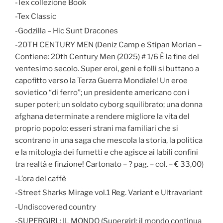
-Tex collezione Book
-Tex Classic
-Godzilla – Hic Sunt Dracones
-20TH CENTURY MEN (Deniz Camp e Stipan Morian –
Contiene: 20th Century Men (2025) # 1/6 È la fine del
ventesimo secolo. Super eroi, geni e folli si buttano a
capofitto verso la Terza Guerra Mondiale! Un eroe
sovietico “di ferro”; un presidente americano con i
super poteri; un soldato cyborg squilibrato; una donna
afghana determinate a rendere migliore la vita del
proprio popolo: esseri strani ma familiari che si
scontrano in una saga che mescola la storia, la politica
e la mitologia dei fumetti e che agisce ai labili confini
tra realtà e finzione! Cartonato – ? pag. – col. – € 33,00)
-L’ora del caffè
-Street Sharks Mirage vol.1 Reg. Variant e Ultravariant
-Undiscovered country
-SUPERGIRL: IL MONDO (Supergirl: il mondo continua