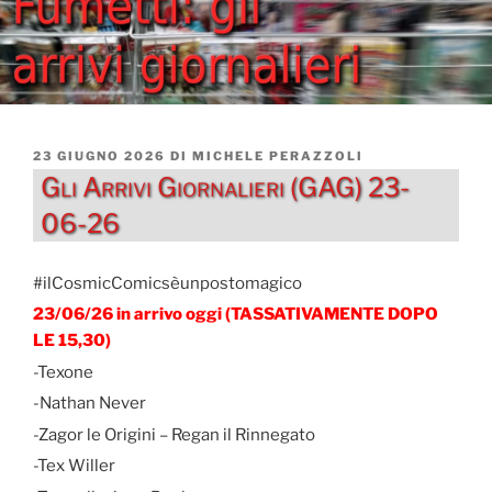
PUBBLICATO
23 GIUGNO 2026
DI
MICHELE PERAZZOLI
IL
Gli Arrivi Giornalieri (GAG) 23-
06-26
#ilCosmicComicsèunpostomagico
23/06/26 in arrivo oggi (TASSATIVAMENTE DOPO
LE 15,30)
-Texone
-Nathan Never
-Zagor le Origini – Regan il Rinnegato
-Tex Willer