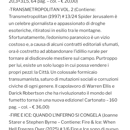
20,3×31,5, 64 pag. – col. – € 20,00)
-TRANSMETROPOLITAN VOL. 2 (Contiene:
Transmetropolitan (1997) # 13/24 Spider Jerusalem è
un celebre giornalista e appassionato di droghe
esoteriche, ritiratosi in esilio tra le montagne.
Sfortunatamente, l’edonismo paranoico è un vizio
costoso e, a causa di alcuni contratti editoriali sfumati,
ora è costretto ad abbandonare l’idillio rurale per
tornare al disdicevole mestiere sul campo. Purtroppo
per lui, esiste un solo luogo in cui possa vendere i
propri pezzi: la Città. Un colossale formicaio
transumanista, saturo di mutazioni sociali e corruzioni
civiche di ogni genere. Il capolavoro di Warren Ellis e
Darick Robertson che ha rivoluzionato il mondo del
fumetto torna in una nuova edizione! Cartonato – 160
pag. – col. – € 36,00)
-FIRE E ICE: QUANDO L’INFERNO SI CONGELA (Joanne
Starer e Stephen Byrne – Contiene: Fire & Ice: When
Hell Freezes Over (2025) # 1/6 Fire e Ice sono di nuovo