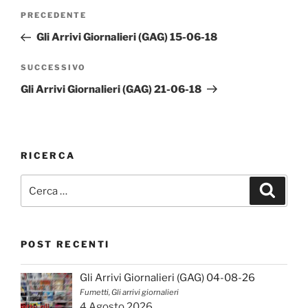
Navigazione
Articolo
PRECEDENTE
articoli
precedente:
Gli Arrivi Giornalieri (GAG) 15-06-18
Articolo
SUCCESSIVO
successivo
Gli Arrivi Giornalieri (GAG) 21-06-18
RICERCA
Cerca:
Cerca
POST RECENTI
Gli Arrivi Giornalieri (GAG) 04-08-26
Fumetti, Gli arrivi giornalieri
4 Agosto 2026