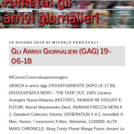
PUBBLICATO
19 GIUGNO 2018
DI
MICHELE PERAZZOLI
IL
Gli Arrivi Giornalieri (GAG) 19-
06-18
#ilCosmicComicsèunpostomagico
19/06/18 in arrivo oggi (TASSATIVAMENTE DOPO LE 17,00)
DISSOLVENZA A NERO – THE FADE OUT, 100% Lazarus,
Avengers Nuove Alleanze (HISTORY), INUMANI RE PASSATI E
FUTURI, Marvel Masterworks Devil, INUMANI FRECCIA NERA #
2, Daredevil Collection Volume, GENERATION X # 2, Incredibili X-
Men, Venom, I nuovissimi X-Men, Wolverine, 1/100000, ALITA
MARS CHRONICLE, Biorg Trinity Planet Manga Panini, Amami Lo