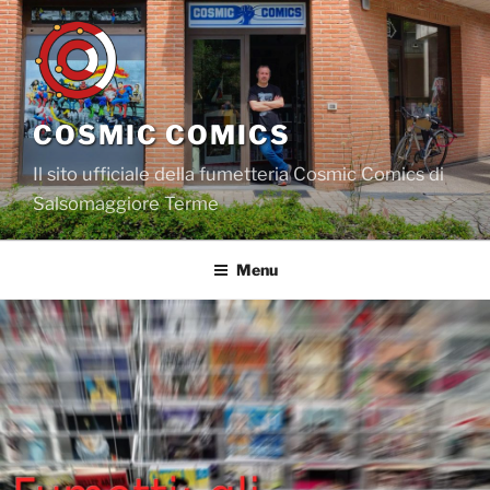
Salta
al
contenuto
COSMIC COMICS
Il sito ufficiale della fumetteria Cosmic Comics di
Salsomaggiore Terme
Menu