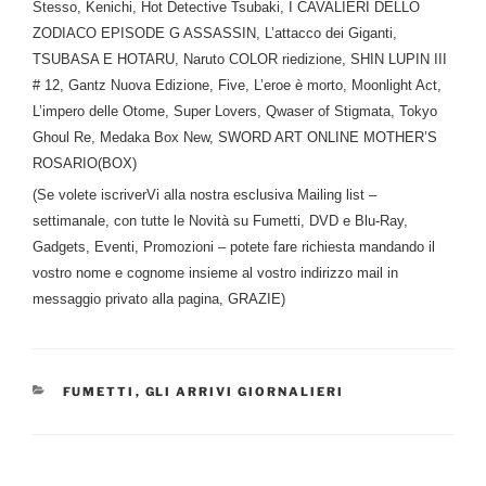
Stesso, Kenichi, Hot Detective Tsubaki, I CAVALIERI DELLO
ZODIACO EPISODE G ASSASSIN, L’attacco dei Giganti,
TSUBASA E HOTARU, Naruto COLOR riedizione, SHIN LUPIN III
# 12, Gantz Nuova Edizione, Five, L’eroe è morto, Moonlight Act,
L’impero delle Otome, Super Lovers, Qwaser of Stigmata, Tokyo
Ghoul Re, Medaka Box New, SWORD ART ONLINE MOTHER’S
ROSARIO(BOX)
(Se volete iscriverVi alla nostra esclusiva Mailing list –
settimanale, con tutte le Novità su Fumetti, DVD e Blu-Ray,
Gadgets, Eventi, Promozioni – potete fare richiesta mandando il
vostro nome e cognome insieme al vostro indirizzo mail in
messaggio privato alla pagina, GRAZIE)
CATEGORIE
FUMETTI
,
GLI ARRIVI GIORNALIERI