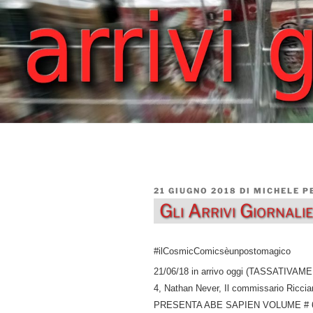
PUBBLICATO
21 GIUGNO 2018
DI
MICHELE P
IL
Gli Arrivi Giornal
#ilCosmicComicsèunpostomagico
21/06/18 in arrivo oggi (TASSATIVAMEN
4, Nathan Never, Il commissario Ricc
PRESENTA ABE SAPIEN VOLUME # 6