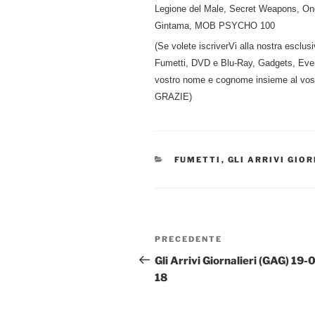
Legione del Male, Secret Weapons, On
Gintama, MOB PSYCHO 100
(Se volete iscriverVi alla nostra esclusi
Fumetti, DVD e Blu-Ray, Gadgets, Event
vostro nome e cognome insieme al vostr
GRAZIE)
CATEGORIE
FUMETTI
,
GLI ARRIVI GIO
Navigazione
Articolo
PRECEDENTE
articoli
precedente:
Gli Arrivi Giornalieri (GAG) 19-
18