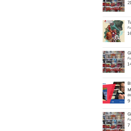
2
T
Fu
1
G
Fu
1
B
M
BI
9
G
Fu
7