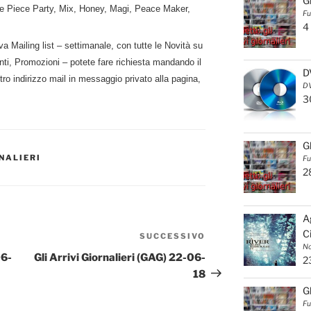
G
e Piece Party, Mix, Honey, Magi, Peace Maker,
Fu
4
va Mailing list – settimanale, con tutte le Novità su
i, Promozioni – potete fare richiesta mandando il
D
o indirizzo mail in messaggio privato alla pagina,
DV
3
G
RNALIERI
Fu
2
A
C
SUCCESSIVO
Articolo
No
successivo
06-
Gli Arrivi Giornalieri (GAG) 22-06-
2
18
G
Fu