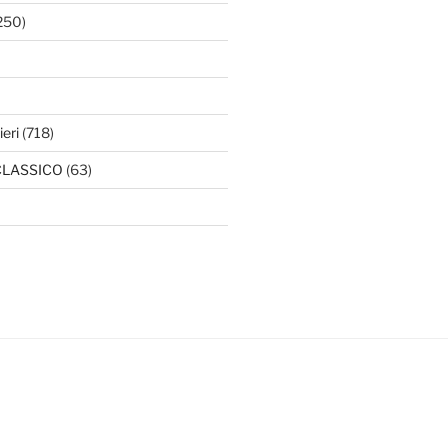
250)
ieri
(718)
l CLASSICO
(63)