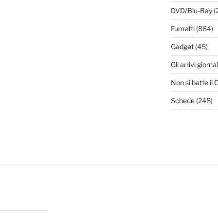
DVD/Blu-Ray
(
Fumetti
(884)
Gadget
(45)
Gli arrivi giornal
Non si batte i
Schede
(248)