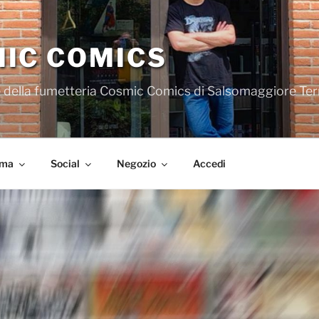
IC COMICS
iale della fumetteria Cosmic Comics di Salsomaggiore Te
ema
Social
Negozio
Accedi