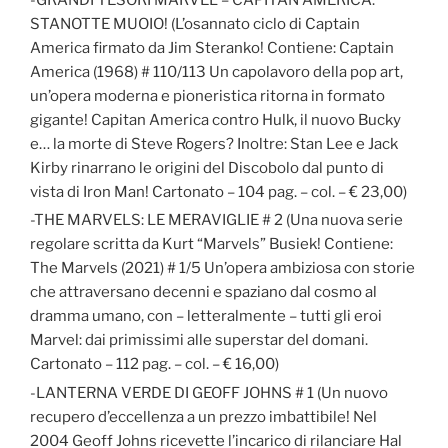
STANOTTE MUOIO! (L’osannato ciclo di Captain
America firmato da Jim Steranko! Contiene: Captain
America (1968) # 110/113 Un capolavoro della pop art,
un’opera moderna e pioneristica ritorna in formato
gigante! Capitan America contro Hulk, il nuovo Bucky
e… la morte di Steve Rogers? Inoltre: Stan Lee e Jack
Kirby rinarrano le origini del Discobolo dal punto di
vista di Iron Man! Cartonato – 104 pag. – col. – € 23,00)
-THE MARVELS: LE MERAVIGLIE # 2 (Una nuova serie
regolare scritta da Kurt “Marvels” Busiek! Contiene:
The Marvels (2021) # 1/5 Un’opera ambiziosa con storie
che attraversano decenni e spaziano dal cosmo al
dramma umano, con – letteralmente – tutti gli eroi
Marvel: dai primissimi alle superstar del domani.
Cartonato – 112 pag. – col. – € 16,00)
-LANTERNA VERDE DI GEOFF JOHNS # 1 (Un nuovo
recupero d’eccellenza a un prezzo imbattibile! Nel
2004 Geoff Johns ricevette l’incarico di rilanciare Hal