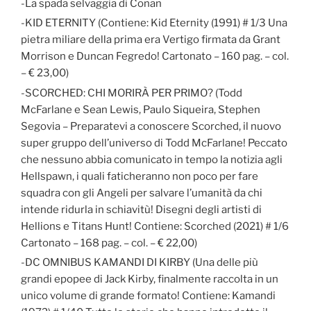
-La spada selvaggia di Conan
-KID ETERNITY (Contiene: Kid Eternity (1991) # 1/3 Una
pietra miliare della prima era Vertigo firmata da Grant
Morrison e Duncan Fegredo! Cartonato – 160 pag. – col.
– € 23,00)
-SCORCHED: CHI MORIRÀ PER PRIMO? (Todd
McFarlane e Sean Lewis, Paulo Siqueira, Stephen
Segovia – Preparatevi a conoscere Scorched, il nuovo
super gruppo dell’universo di Todd McFarlane! Peccato
che nessuno abbia comunicato in tempo la notizia agli
Hellspawn, i quali faticheranno non poco per fare
squadra con gli Angeli per salvare l’umanità da chi
intende ridurla in schiavitù! Disegni degli artisti di
Hellions e Titans Hunt! Contiene: Scorched (2021) # 1/6
Cartonato – 168 pag. – col. – € 22,00)
-DC OMNIBUS KAMANDI DI KIRBY (Una delle più
grandi epopee di Jack Kirby, finalmente raccolta in un
unico volume di grande formato! Contiene: Kamandi