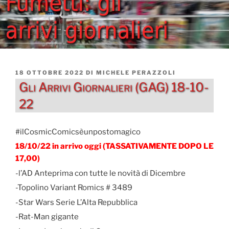
PUBBLICATO
18 OTTOBRE 2022
DI
MICHELE PERAZZOLI
IL
Gli Arrivi Giornalieri (GAG) 18-10-
22
#ilCosmicComicsèunpostomagico
18/10/22 in arrivo oggi (TASSATIVAMENTE DOPO LE
17,00)
-l’AD Anteprima con tutte le novità di Dicembre
-Topolino Variant Romics # 3489
-Star Wars Serie L’Alta Repubblica
-Rat-Man gigante