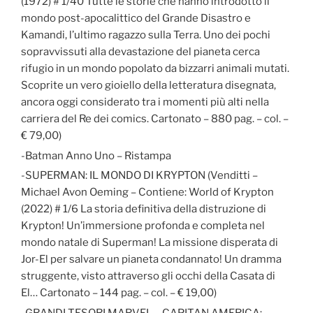
(1972) # 1/40 Tutte le storie che hanno introdotto il
mondo post-apocalittico del Grande Disastro e
Kamandi, l’ultimo ragazzo sulla Terra. Uno dei pochi
sopravvissuti alla devastazione del pianeta cerca
rifugio in un mondo popolato da bizzarri animali mutati.
Scoprite un vero gioiello della letteratura disegnata,
ancora oggi considerato tra i momenti più alti nella
carriera del Re dei comics. Cartonato – 880 pag. – col. –
€ 79,00)
-Batman Anno Uno – Ristampa
-SUPERMAN: IL MONDO DI KRYPTON (Venditti –
Michael Avon Oeming – Contiene: World of Krypton
(2022) # 1/6 La storia definitiva della distruzione di
Krypton! Un’immersione profonda e completa nel
mondo natale di Superman! La missione disperata di
Jor-El per salvare un pianeta condannato! Un dramma
struggente, visto attraverso gli occhi della Casata di
El… Cartonato – 144 pag. – col. – € 19,00)
-GRANDI TESORI MARVEL – CAPITAN AMERICA: