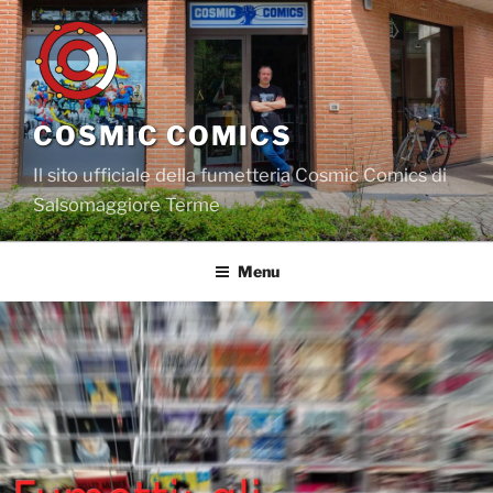
Salta
al
contenuto
COSMIC COMICS
Il sito ufficiale della fumetteria Cosmic Comics di
Salsomaggiore Terme
Menu