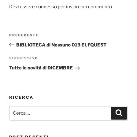
Devi essere
connesso
per inviare un commento.
Navigazione
Articolo
PRECEDENTE
articoli
precedente:
BIBLIOTECA di Nessuno 013 ELFQUEST
Articolo
SUCCESSIVO
successivo
Tutte le novità di DICEMBRE
RICERCA
Cerca:
Cerca
POST RECENTI